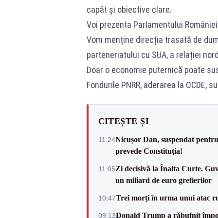
capăt și obiective clare.
Voi prezenta Parlamentului României o
Vom menține direcția trasată de dum
parteneriatului cu SUA, a relației nor
Doar o economie puternică poate sus
Fondurile PNRR, aderarea la OCDE, su
CITEȘTE ȘI
Nicușor Dan, suspendat pentru
11:24
prevede Constituția!
Zi decisivă la Înalta Curte. Gu
11:05
un miliard de euro grefierilor
Trei morți în urma unui atac r
10:47
Donald Trump a răbufnit împotri
09:13