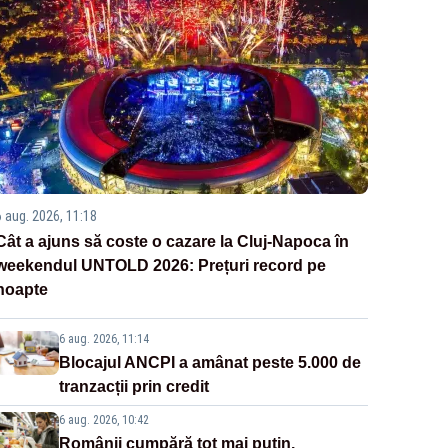
6 aug. 2026, 11:18
Cât a ajuns să coste o cazare la Cluj-Napoca în
weekendul UNTOLD 2026: Prețuri record pe
noapte
6 aug. 2026, 11:14
Blocajul ANCPI a amânat peste 5.000 de
tranzacții prin credit
6 aug. 2026, 10:42
Românii cumpără tot mai puțin.