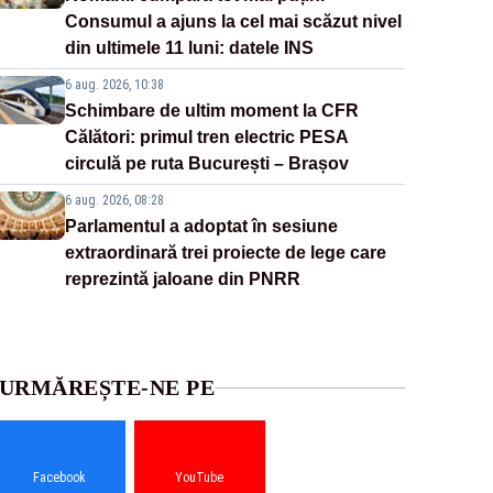
Consumul a ajuns la cel mai scăzut nivel
din ultimele 11 luni: datele INS
6 aug. 2026, 10:38
Schimbare de ultim moment la CFR
Călători: primul tren electric PESA
circulă pe ruta București – Brașov
6 aug. 2026, 08:28
Parlamentul a adoptat în sesiune
extraordinară trei proiecte de lege care
reprezintă jaloane din PNRR
URMĂREȘTE-NE PE
Facebook
YouTube