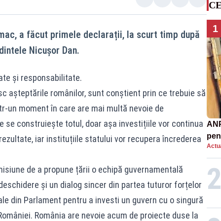
CE
1
c, a făcut primele declarații, la scurt timp după
dintele Nicușor Dan.
te și responsabilitate.
sc așteptările românilor, sunt conștient prin ce trebuie să
tr-un moment în care are mai multă nevoie de
 se construiește totul, doar așa investițiile vor continua
ANP
pen
ezultate, iar instituțiile statului vor recupera încrederea
Actua
nor
isiune de a propune țării o echipă guvernamentală
eschidere și un dialog sincer din partea tuturor forțelor
ale din Parlament pentru a investi un guvern cu o singură
 României. România are nevoie acum de proiecte duse la