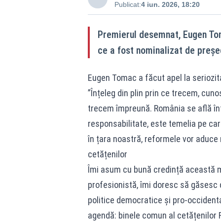
Publicat:
4 iun. 2026, 18:20
Premierul desemnat, Eugen Toma
ce a fost nominalizat de preșe
Eugen Tomac a făcut apel la seriozita
”Înțeleg din plin prin ce trecem, cuno
trecem împreună. România se află în
responsabilitate, este temelia pe care
în țara noastră, reformele vor aduce r
cetățenilor
Îmi asum cu bună credință această m
profesionistă, îmi doresc să găsesc d
politice democratice și pro-occident
agendă: binele comun al cetățenilor