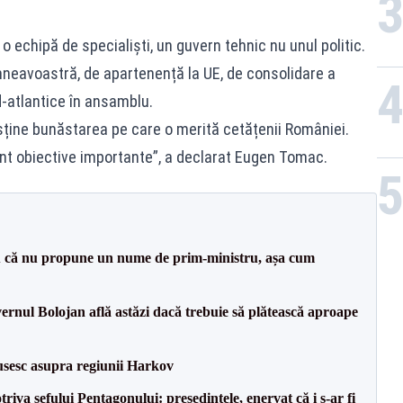
 echipă de specialiști, un guvern tehnic nu unul politic.
neavoastră, de apartenență la UE, de consolidare a
d-atlantice în ansamblu.
ține bunăstarea pe care o merită cetățenii României.
nt obiective importante”, a declarat Eugen Tomac.
 că nu propune un nume de prim-ministru, așa cum
vernul Bolojan află astăzi dacă trebuie să plătească aproape
usesc asupra regiunii Harkov
va șefului Pentagonului: președintele, enervat că i s-ar fi