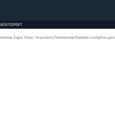
NATATE
SPORT
esemnat, Eugen Tomac: Voi prezenta Parlamentului României o echipă de speciali