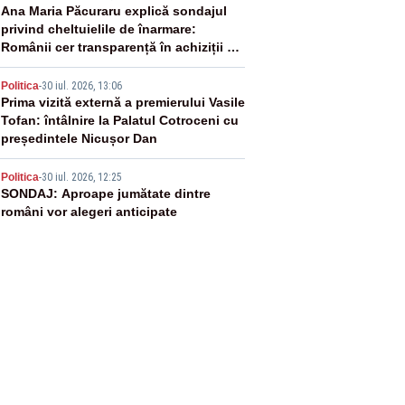
3
Ana Maria Păcuraru explică sondajul
privind cheltuielile de înarmare:
Românii cer transparență în achiziții și
un echilibru între partenerii externi
4
Politica
-
30 iul. 2026, 13:06
Prima vizită externă a premierului Vasile
Tofan: întâlnire la Palatul Cotroceni cu
președintele Nicușor Dan
5
Politica
-
30 iul. 2026, 12:25
SONDAJ: Aproape jumătate dintre
români vor alegeri anticipate