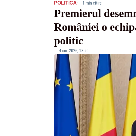
·
POLITICA
1 min citire
Premierul desemn
României o echipă
politic
4 iun. 2026, 18:20