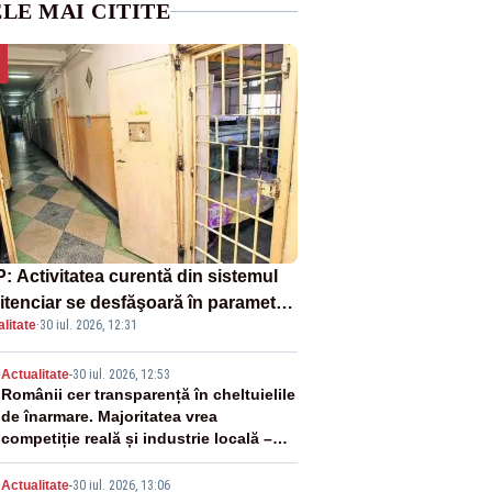
LE MAI CITITE
: Activitatea curentă din sistemul
itenciar se desfăşoară în parametri
litate
·
30 iul. 2026, 12:31
mali
2
Actualitate
-
30 iul. 2026, 12:53
Românii cer transparență în cheltuielile
de înarmare. Majoritatea vrea
competiție reală și industrie locală –
SONDAJ
Actualitate
-
30 iul. 2026, 13:06