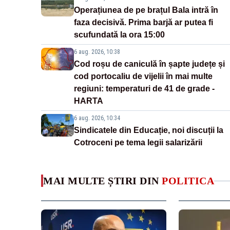
Operațiunea de pe brațul Bala intră în
faza decisivă. Prima barjă ar putea fi
scufundată la ora 15:00
6 aug. 2026, 10:38
Cod roșu de caniculă în șapte județe și
cod portocaliu de vijelii în mai multe
regiuni: temperaturi de 41 de grade -
HARTA
6 aug. 2026, 10:34
Sindicatele din Educație, noi discuții la
Cotroceni pe tema legii salarizării
MAI MULTE ȘTIRI DIN
POLITICA