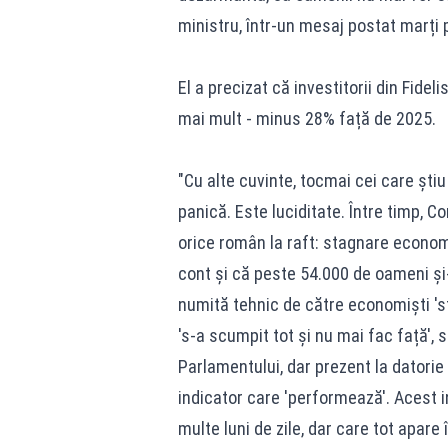
ministru, într-un mesaj postat marți
El a precizat că investitorii din Fide
mai mult - minus 28% față de 2025.
"Cu alte cuvinte, tocmai cei care știu
panică. Este luciditate. Între timp, 
orice român la raft: stagnare econom
cont și că peste 54.000 de oameni și
numită tehnic de către economiști 'sta
's-a scumpit tot și nu mai fac față', 
Parlamentului, dar prezent la datorie
indicator care 'performează'. Acest 
multe luni de zile, dar care tot apare