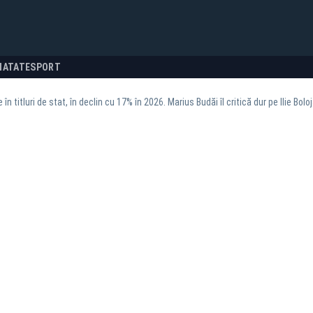
NATATE
SPORT
le în titluri de stat, în declin cu 17% în 2026. Marius Budăi îl critică dur pe Ilie Bolo