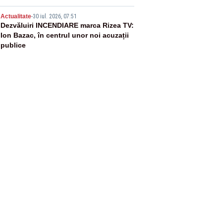
5
Actualitate
-
30 iul. 2026, 07:51
Dezvăluiri INCENDIARE marca Rizea TV:
Ion Bazac, în centrul unor noi acuzații
publice