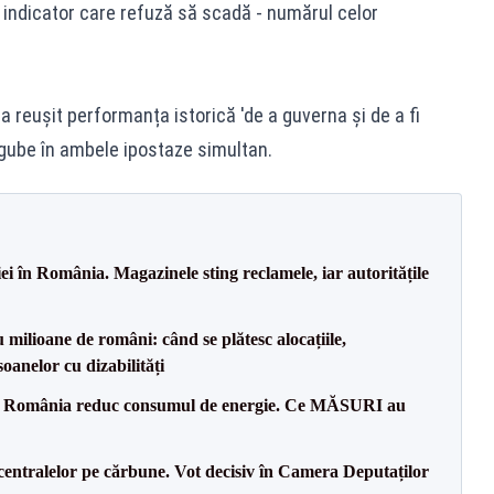
l indicator care refuză să scadă - numărul celor
a reușit performanța istorică 'de a guverna și de a fi
gube în ambele ipostaze simultan.
i în România. Magazinele sting reclamele, iar autoritățile
milioane de români: când se plătesc alocațiile,
soanelor cu dizabilități
in România reduc consumul de energie. Ce MĂSURI au
entralelor pe cărbune. Vot decisiv în Camera Deputaților