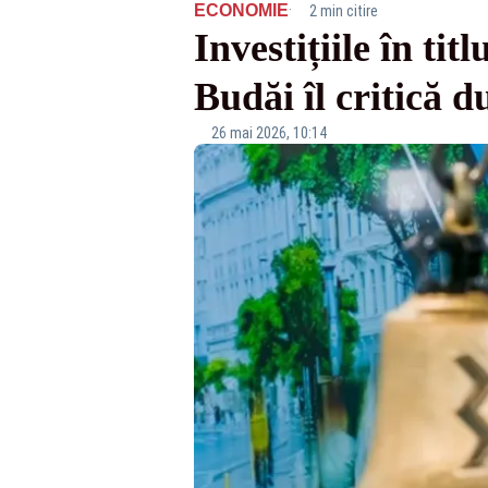
·
ECONOMIE
2 min citire
Investițiile în ti
Budăi îl critică d
26 mai 2026, 10:14