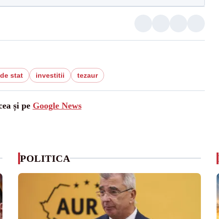
i de stat
investitii
tezaur
cea și pe
Google News
POLITICA