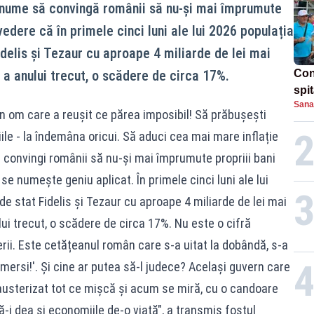
i anume să convingă românii să nu-și mai împrumute
 vedere că în primele cinci luni ale lui 2026 populația
Fidelis și Tezaur cu aproape 4 miliarde de lei mai
 a anului trecut, o scădere de circa 17%.
Con
spi
Sana
n om care a reușit ce părea imposibil! Să prăbușești
ile - la îndemâna oricui. Să aduci cea mai mare inflație
 convingi românii să nu-și mai împrumute propriii bani
 se numește geniu aplicat. În primele cinci luni ale lui
 de stat Fidelis și Tezaur cu aproape 4 miliarde de lei mai
ui trecut, o scădere de circa 17%. Nu este o cifră
ii. Este cetățeanul român care s-a uitat la dobândă, s-a
, mersi!'. Și cine ar putea să-l judece? Același guvern care
a austerizat tot ce mișcă și acum se miră, cu o candoare
i dea și economiile de-o viață", a transmis fostul