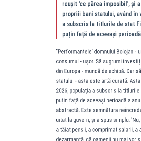
reușit 'ce părea imposibil', ș
propriii bani statului, având în
a subscris la titlurile de stat 
puțin față de aceeași perioadă
"Performanțele' domnului Bolojan - u
consumul - ușor. Să sugrumi investiți
din Europa - muncă de echipă. Dar să
statului - asta este artă curată. Asta
2026, populația a subscris la titlurile
puțin față de aceeași perioadă a anul
abstractă. Este semnătura neîncreder
uitat la guvern, și a spus simplu: 'Nu
a tăiat pensii, a comprimat salarii, 
dezarmantă, că oamenii nu mai vor să-