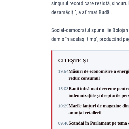
singurul record care rezistă, singuru
dezamăgiți", a afirmat Budăi.
Social-democratul spune Ilie Bolojan 
demis în același timp', producând pa
CITEȘTE ȘI
Măsuri de economisire a energie
19:54
reduc consumul
Banii intră mai devreme pentru 
15:03
indemnizațiile și drepturile per
Marile lanțuri de magazine d
10:29
anunțat retailerii
Scandal în Parlament pe tema c
09:46