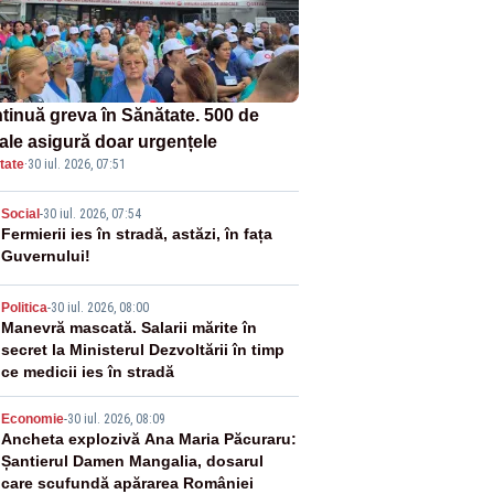
tinuă greva în Sănătate. 500 de
tale asigură doar urgențele
tate
·
30 iul. 2026, 07:51
2
Social
-
30 iul. 2026, 07:54
Fermierii ies în stradă, astăzi, în fața
Guvernului!
3
Politica
-
30 iul. 2026, 08:00
Manevră mascată. Salarii mărite în
secret la Ministerul Dezvoltării în timp
ce medicii ies în stradă
4
Economie
-
30 iul. 2026, 08:09
Ancheta explozivă Ana Maria Păcuraru:
Șantierul Damen Mangalia, dosarul
care scufundă apărarea României