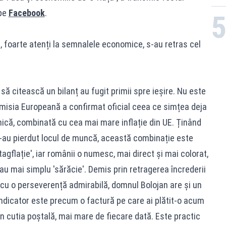
 pe
Facebook
.
lis, foarte atenți la semnalele economice, s-au retras cel
 să citească un bilanț au fugit primii spre ieșire. Nu este
Comisia Europeană a confirmat oficial ceea ce simțea deja
ică, combinată cu cea mai mare inflație din UE. Ținând
-au pierdut locul de muncă, această combinație este
gflație', iar românii o numesc, mai direct și mai colorat,
sau mai simplu 'sărăcie'. Demis prin retragerea încrederii
 cu o perseverență admirabilă, domnul Bolojan are și un
indicator este precum o factură pe care ai plătit-o acum
 în cutia poștală, mai mare de fiecare dată. Este practic