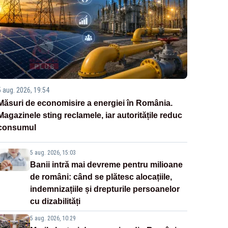
5 aug. 2026, 19:54
Măsuri de economisire a energiei în România.
Magazinele sting reclamele, iar autoritățile reduc
consumul
5 aug. 2026, 15:03
Banii intră mai devreme pentru milioane
de români: când se plătesc alocațiile,
indemnizațiile și drepturile persoanelor
cu dizabilități
5 aug. 2026, 10:29